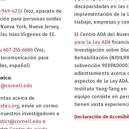
discapacidades en las c
-949-4232
(Voz, aparato de
implementación de la L
ción para personas sordas
trabajo, empresas y co
Nueva York, Nueva Jersey,
las Islas Vírgenes de EE.
El Centro ADA del Nore
para la Ley ADA
financi
:
607-255-6686
(Voz,
Investigación sobre Dis
elecomunicación para
Rehabilitación (NIDILRR
das, español)
subvención 90DPAD0003)
adiestramiento acerca 
ónico:
aspectos de la Ley ADA.
a@cornell.edu
Instituto Yang-Tang en 
equipo consiste en per
untas acerca de
tienen vasta experienci
istics.org
, envíe un correo
 nuestros investigadores a
Declaración de Accesibi
tistics@cornell.edu
o