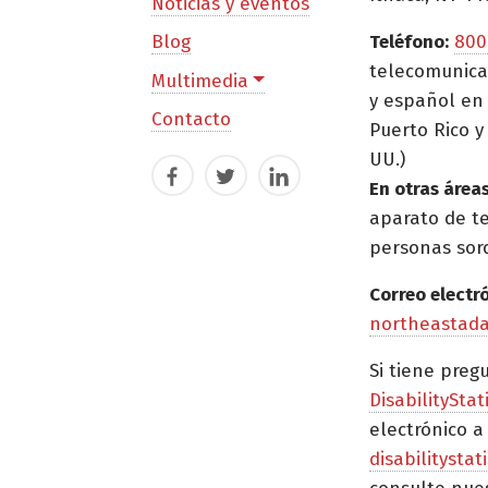
Noticias y eventos
Blog
Teléfono:
800
telecomunica
Multimedia
y español en 
Contacto
Puerto Rico y 
UU.)
Facebook
Twitter
LinkedIn
En otras áreas
aparato de t
personas sor
Correo electr
northeastad
Si tiene preg
DisabilityStat
electrónico a
disabilitysta