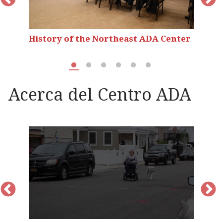
e
History of the Northeast ADA Center
M
Acerca del Centro ADA