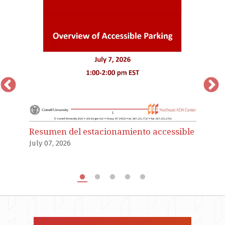
La
de
I
Resumen del estacionamiento accessible
Ju
July 07, 2026