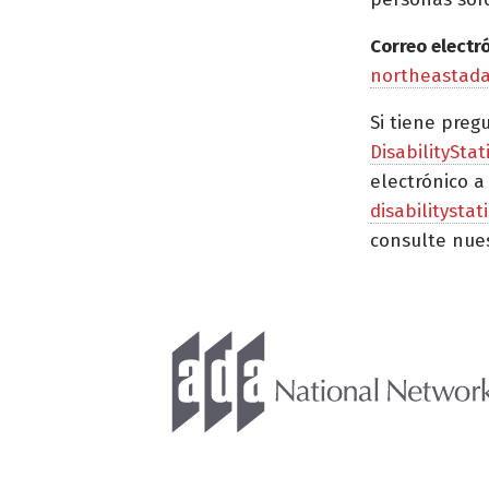
Correo electr
northeastad
Si tiene preg
DisabilityStat
electrónico a
disabilitysta
consulte nue