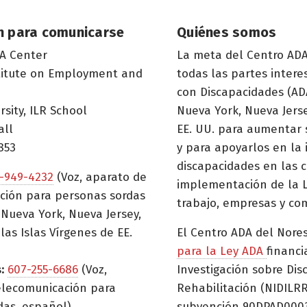
n para comunicarse
Quiénes somos
A Center
La meta del Centro ADA
titute on Employment and
todas las partes inter
con Discapacidades (ADA
rsity, ILR School
Nueva York, Nueva Jerse
all
EE. UU. para aumentar 
853
y para apoyarlos en la
discapacidades en las c
-949-4232
(Voz, aparato de
implementación de la L
ción para personas sordas
trabajo, empresas y co
Nueva York, Nueva Jersey,
las Islas Vírgenes de EE.
El Centro ADA del Nore
para la Ley ADA
financi
:
607-255-6686
(Voz,
Investigación sobre Dis
elecomunicación para
Rehabilitación (NIDILRR
das, español)
subvención 90DPAD0003)