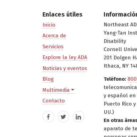
Enlaces útiles
Informació
Northeast AD
Inicio
Yang-Tan Ins
Acerca de
Disability
Servicios
Cornell Unive
Explore la ley ADA
201 Dolgen H
Ithaca, NY 14
Noticias y eventos
Blog
Teléfono:
800
telecomunica
Multimedia
y español en 
Contacto
Puerto Rico y 
UU.)
Facebook
Twitter
LinkedIn
En otras áreas
aparato de t
personas sor