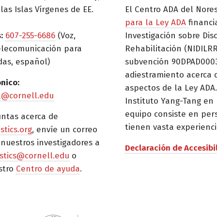
las Islas Vírgenes de EE.
El Centro ADA del Nore
para la Ley ADA
financi
:
607-255-6686
(Voz,
Investigación sobre Dis
elecomunicación para
Rehabilitación (NIDILRR
das, español)
subvención 90DPAD0003)
adiestramiento acerca 
ónico:
aspectos de la Ley ADA.
a@cornell.edu
Instituto Yang-Tang en 
equipo consiste en per
untas acerca de
tienen vasta experienci
istics.org
, envíe un correo
 nuestros investigadores a
Declaración de Accesibi
tistics@cornell.edu
o
stro
Centro de ayuda
.