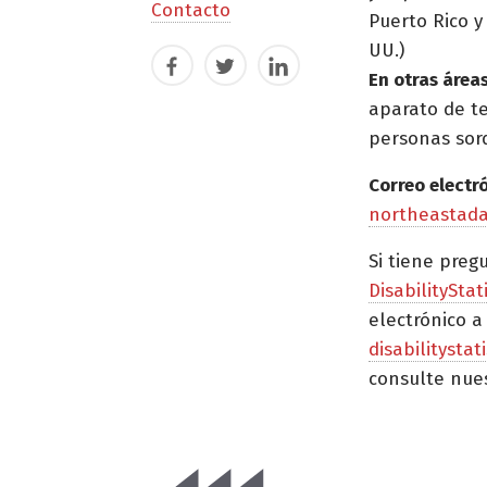
Contacto
Puerto Rico y 
UU.)
Facebook
Twitter
LinkedIn
En otras áreas
aparato de t
personas sor
Correo electr
northeastad
Si tiene preg
DisabilityStat
electrónico a
disabilitysta
consulte nue