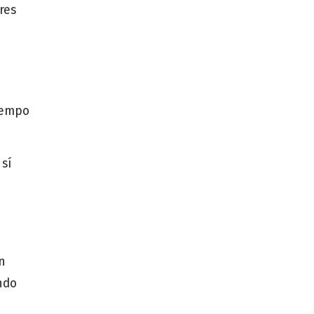
res
tiempo
 sí
n
ndo