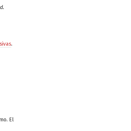
d.
sivas
.
mo. El