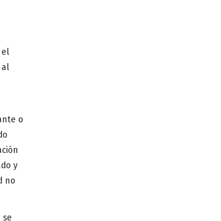
 el
 al
ante o
do
ación
ado y
d no
 se