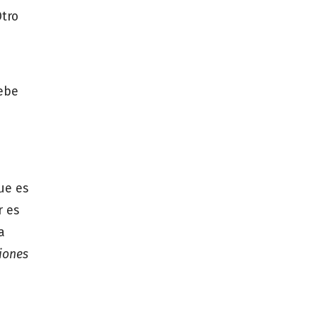
Otro
debe
ue es
r es
a
iones