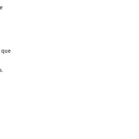
de
n que
o.