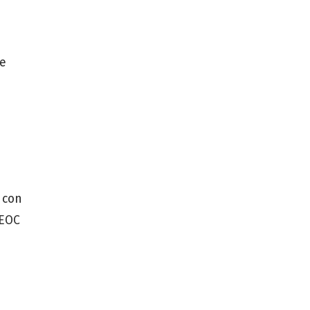
ue
 con
EEOC